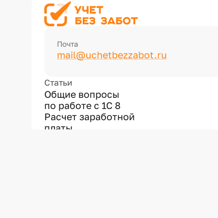
Почта
mail@uchetbezzabot.ru
Статьи
Общие вопросы
по работе с 1С 8
Расчет заработной
платы
Отчетность
Первые шаги в новой
программе
1С: Бухгалтерия
предприятия ред. 3.0
Учет в НКО
Лайфхаки 1С
1С: Комплексная