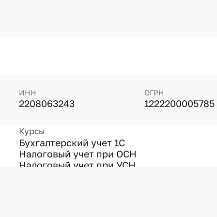
ИНН
ОГРН
2208063243
1222200005785
Курсы
Бухгалтерский учет 1С
Налоговый учет при ОСН
Налоговый учет при УСН
Кадровый учет и расчет
зарплаты
Другие темы