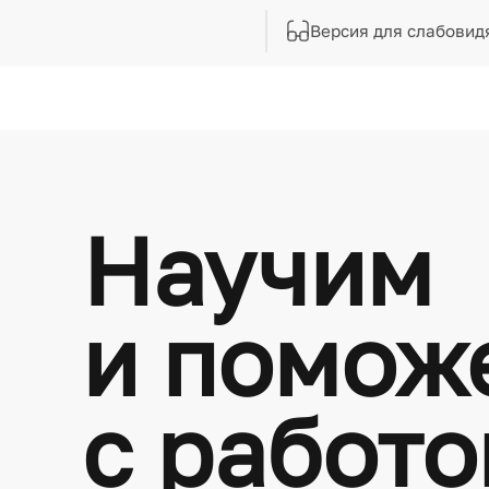
Версия для слабовид
Научим
и помож
с работ