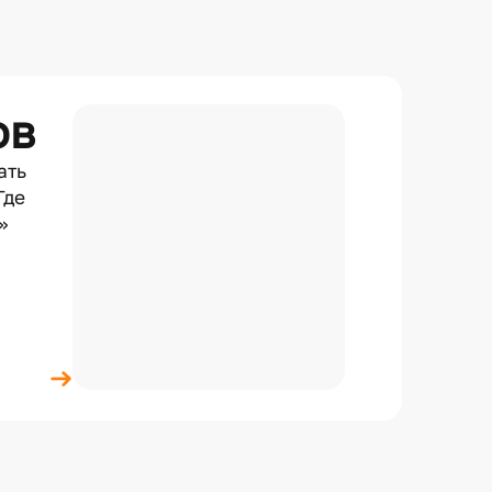
ов
ать
Где
»