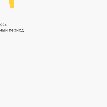
ессы
тный период