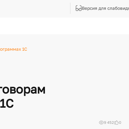
Версия для слабовид
рограммах 1С
говорам
 1С
9 452
0