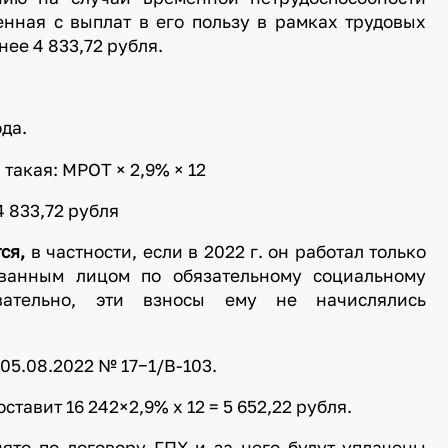
енная с выплат в его пользу в рамках трудовых
ее 4 833,72 рубля.
ода.
такая: МРОТ × 2,9% × 12
4 833,72 рубля
ся,
в частности, если в 2022 г. он работал только
ованным лицом по обязательному социальному
ательно, эти взносы ему не начислялись
05.08.2022 № 17−1/В-103.
ставит 16 242×2,9% х 12 = 5 652,22 рубля.
нято по договору ГПХ и за него будут уплачены