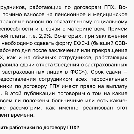
трудников, работающих по договорам ГПХ. Во-
ам помимо взносов на пенсионное и медицинское
страховые взносы по обязательному социальному
способности и в связи с материнством. Причем
ной платы, т.е. 2,9%. Во-вторых, при заключении
г. необходимо сдавать форму ЕФС-1 (бывший СЗВ-
рабочего дня после заключения или прекращения
ПХ, как и на обычных сотрудников, работающих
правила сдачи отчета Сведения о застрахованных
 застрахованных лицах в ФСС»). Срок сдачи —
едоставления сотрудником всех персональных
отники по договору ГПХ имеют право на выплату
. В этой публикации поговорим о том на какие
 всем ли положены больничные или есть какие-
же рассмотрим, как именно реализован этот
мент времени.
ить работники по договору ГПХ?