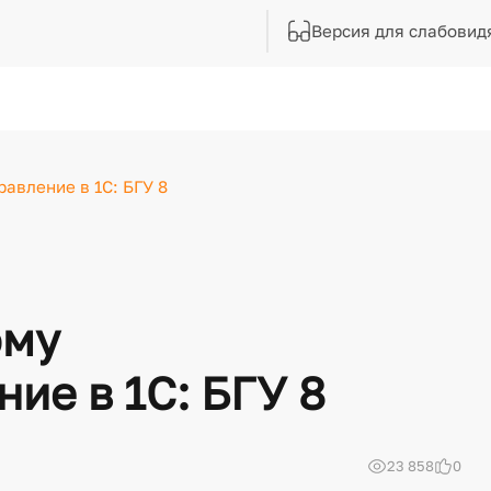
Версия для слабовид
авление в 1С: БГУ 8
ому
ие в 1С: БГУ 8
23 858
0