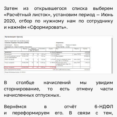
м
Затем из открывшегося списка выберем
е
«Расчётный листок», установим период — Июнь
н
2020, отбор по нужному нам по сотруднику
т
и нажмём «Сформировать».
ы
и
в
к
а
к
В столбце начислений мы увидим
о
сторнирование, то есть отмену части
й
начисленных отпускных.
п
о
Вернёмся в отчёт 6-НДФЛ
с
и переформируем его. В связи с тем,
л