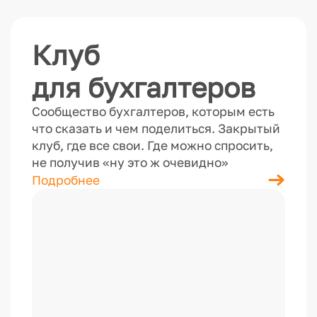
а
м
Клуб
м
н
для бухгалтеров
о
м
Сообщество бухгалтеров, которым есть
п
что сказать и чем поделиться. Закрытый
р
клуб, где все свои. Где можно спросить,
о
не получив «ну это ж очевидно»
д
Подробнее
у
к
т
е
1
С
: