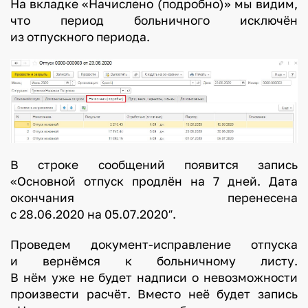
На вкладке «Начислено (подробно)» мы видим,
а
что период больничного исключён
ч
из отпускного периода.
а
с
т
у
ю
п
р
В строке сообщений появится запись
и
«Основной отпуск продлён на 7 дней. Дата
в
окончания перенесена
о
с 28.06.2020 на 05.07.2020″.
д
Проведем документ-исправление отпуска
и
и вернёмся к больничному листу.
т
В нём уже не будет надписи о невозможности
к
произвести расчёт. Вместо неё будет запись