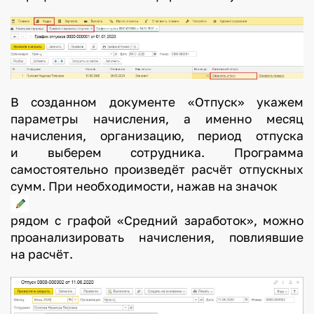
о
в
р
е
м
В созданном документе «Отпуск» укажем
я
параметры начисления, а именно месяц
о
начисления, организацию, период отпуска
т
и выберем сотрудника. Программа
п
самостоятельно произведёт расчёт отпускных
сумм. При необходимости, нажав на значок
у
с
рядом с графой «Средний заработок», можно
к
проанализировать начисления, повлиявшие
а
на расчёт.
,
н
е