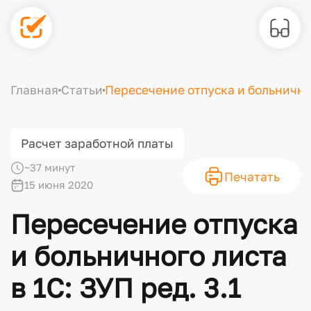
П
е
р
Главная
Статьи
Пересечение отпуска и больничного
е
с
е
Расчет заработной платы
ч
~37 минут
е
Печатать
15 июня 2020
н
и
Пересечение отпуска
е
о
и больничного листа
т
в 1С: ЗУП ред. 3.1
п
у