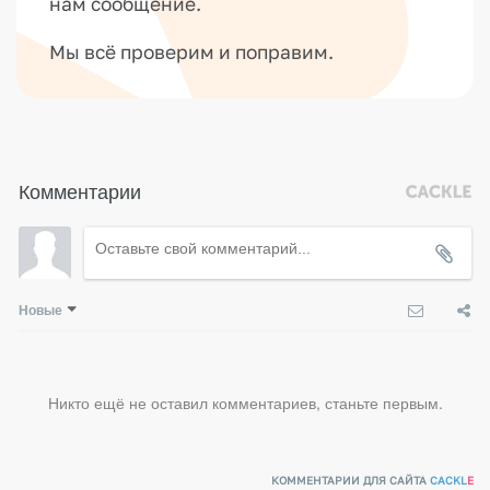
н
нам сообщение.
и
Мы всё проверим и поправим.
е
п
е
р
с
Комментарии
о
н
а
л
Новые
о
м
,
в
Никто ещё не оставил комментариев, станьте первым.
е
р
КОММЕНТАРИИ ДЛЯ САЙТА
CACKL
E
с