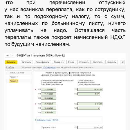
что при перечислении отпускных
е
у нас возникла переплата, как по сотруднику,
д
так и по подоходному налогу, то с сумм,
о
начисленных по больничному листу, ничего
уплачивать не надо. Оставшаяся часть
в
переплаты также покроет начисленный НДФЛ
а
по будущим начислениям.
т
е
л
ь
н
о
с
т
и
с
л
е