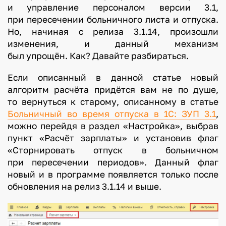
и
и управление персоналом версии 3.1,
с
при пересечении больничного листа и отпуска.
т
Но, начиная с релиза 3.1.14, произошли
а
изменения, и данный механизм
в
был упрощён. Как? Давайте разбираться.
Если описанный в данной статье новый
1
алгоритм расчёта придётся вам не по душе,
С
то вернуться к старому, описанному в статье
:
Больничный во время отпуска в 1С: ЗУП 3.1
,
З
можно перейдя в раздел «Настройка», выбрав
У
пункт «Расчёт зарплаты» и установив флаг
П
«Сторнировать отпуск в больничном
при пересечении периодов». Данный флаг
р
новый и в программе появляется только после
е
обновления на релиз 3.1.14 и выше.
д
.
3