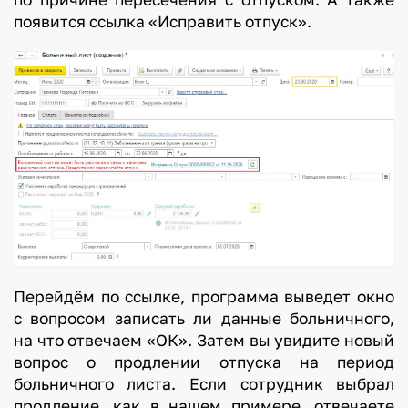
д
появится ссылка «Исправить отпуск».
о
л
г
о
ж
д
а
н
н
а
я
п
Перейдём по ссылке, программа выведет окно
о
с вопросом записать ли данные больничного,
е
на что отвечаем «ОК». Затем вы увидите новый
вопрос о продлении отпуска на период
з
больничного листа. Если сотрудник выбрал
д
продление, как в нашем примере, отвечаете