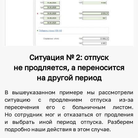
н
е
и
з
б
е
Ситуация № 2: отпуск
ж
не продляется, а переносится
а
на другой период
т
ь
В вышеуказанном примере мы рассмотрели
.
ситуацию с продлением отпуска из-за
Р
пересечения его с больничным листом.
а
Но сотрудник мог и отказаться от продления
н
и выбрать иной период отпуска. Разберем
е
подробно наши действия в этом случае.
е