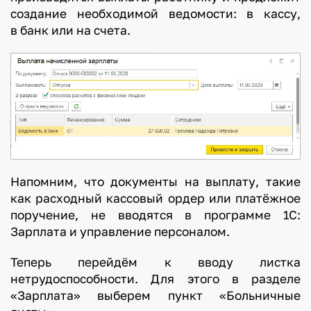
создание необходимой ведомости: в кассу,
р
в банк или на счета.
и
м
а
в
е
р
о
я
т
Напомним, что документы на выплату, такие
н
как расходный кассовый ордер или платёжное
е
поручение, не вводятся в программе 1С:
е
Зарплата и управление персоналом.
в
Теперь перейдём к вводу листка
с
нетрудоспособности. Для этого в разделе
е
«Зарплата» выберем пункт «Больничные
г