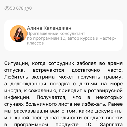
с
50 678
0
к
а
и
Алина Календжан
Приглашенный консультант
по программам 1С, автор курсов и мастер-
б
классов
о
л
ь
Ситуации, когда сотрудник заболел во время
н
отпуска, встречаются достаточно часто.
Любитель экстрима может получить травму,
и
а долгожданная поездка с детьми на море
ч
иногда, к сожалению, приводит к ротавирусной
н
инфекции. Получается, что в некоторых
о
случаях больничного листа не избежать. Ранее
г
мы рассказывали вам о том, какие документы
о
и в какой последовательности следует ввести
л
в программном продукте 1С: Зарплата