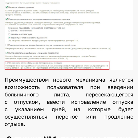
.
1
С
и
т
у
а
ц
и
Преимуществом нового механизма является
й
возможность пользователя при введении
,
больничного листа, пересекающегося
к
с отпуском, ввести исправление отпуска
с указанием дней, на которые будет
о
осуществляться перенос или продление
г
отдыха.
д
а