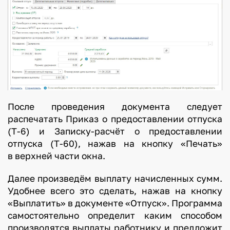
м
а
л
о
.
Л
ю
После проведения документа следует
б
распечатать Приказ о предоставлении отпуска
и
(Т-6) и Записку-расчёт о предоставлении
т
отпуска (Т-60), нажав на кнопку «Печать»
е
в верхней части окна.
л
ь
Далее произведём выплату начисленных сумм.
э
Удобнее всего это сделать, нажав на кнопку
к
«Выплатить» в документе «Отпуск». Программа
с
самостоятельно определит каким способом
т
производятся выплаты работнику и предложит