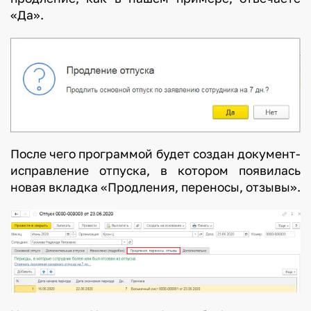
к
«Да».
а
с
д
е
т
ь
м
После чего программой будет создан документ-
и
исправление отпуска, в котором появилась
н
новая вкладка «Продления, переносы, отзывы».
а
м
о
р
е
з