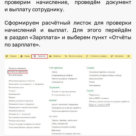
проверим начисление, проведём документ
м
и выплату сотруднику.
о
Сформируем расчётный листок для проверки
начислений и выплат. Для этого перейдём
т
в раздел «Зарплата» и выберем пункт «Отчёты
о
по зарплате».
м
,
к
а
к
и
е
д
о
к
у