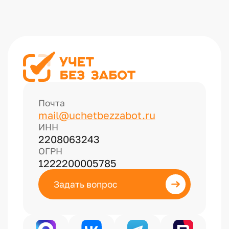
и
и
3
.
1
,
п
Почта
р
mail@uchetbezzabot.ru
и
ИНН
2208063243
п
ОГРН
е
1222200005785
р
е
Задать вопрос
с
е
ч