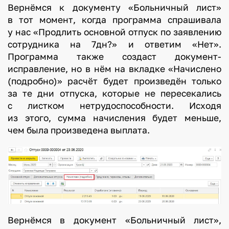
Вернёмся к документу «Больничный лист»
м
в тот момент, когда программа спрашивала
ы
у нас «Продлить основной отпуск по заявлению
сотрудника на 7дн?» и ответим «Нет».
р
Программа также создаст документ-
а
исправление, но в нём на вкладке «Начислено
с
(подробно)» расчёт будет произведён только
с
за те дни отпуска, которые не пересекались
к
с листком нетрудоспособности. Исходя
а
из этого, сумма начисления будет меньше,
з
чем была произведена выплата.
ы
в
а
л
и
в
Вернёмся в документ «Больничный лист»,
а