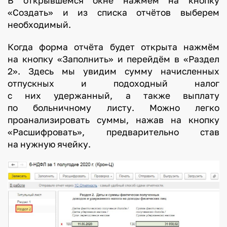
В открывшемся окне нажмём на кнопку
о
«Создать» и из списка отчётов выберем
,
необходимый.
б
о
Когда форма отчёта будет открыта нажмём
л
на кнопку «Заполнить» и перейдём в «Раздел
ь
2». Здесь мы увидим сумму начисленных
н
отпускных и подоходный налог
и
с них удержанный, а также выплату
ч
по больничному листу. Можно легко
проанализировать суммы, нажав на кнопку
н
«Расшифровать», предварительно став
о
на нужную ячейку.
г
о
л
и
с
т
а