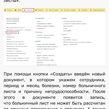
листы».
о
п
о
л
у
ч
и
т
т
р
а
в
При помощи кнопки «Создать» введём новый
м
документ, в котором укажем сотрудника,
период и месяц болезни, номер больничного
у
листа и причину нетрудоспособности. После
,
этого в документе появится запись,
а
что больничный лист не может быть рассчитан
по причине пересечения с отпуском. А также