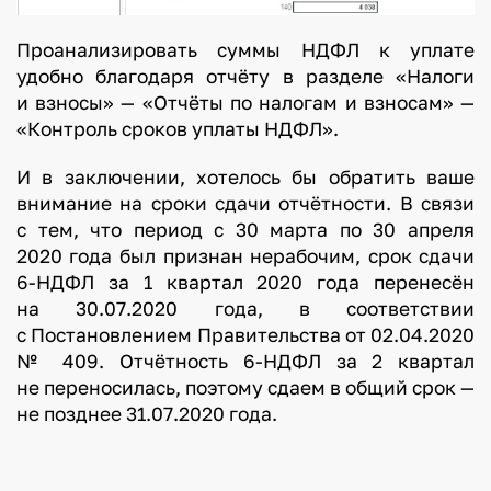
д
Проанализировать суммы НДФЛ к уплате
у
удобно благодаря отчёту в разделе «Налоги
е
и взносы» — «Отчёты по налогам и взносам» —
т
«Контроль сроков уплаты НДФЛ».
в
в
И в заключении, хотелось бы обратить ваше
е
внимание на сроки сдачи отчётности. В связи
с
с тем, что период с 30 марта по 30 апреля
т
2020 года был признан нерабочим, срок сдачи
и
6-НДФЛ за 1 квартал 2020 года перенесён
в
на 30.07.2020 года, в соответствии
с Постановлением Правительства от 02.04.2020
№ 409. Отчётность 6-НДФЛ за 2 квартал
п
не переносилась, поэтому сдаем в общий срок —
р
не позднее 31.07.2020 года.
о
г
р