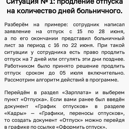
Ситуация № 1: продление отпуска
с
на количество дней больничного.
о
т
Разберём на примере: сотрудник написал
р
заявление на отпуск с 15 по 28 июня,
у
а по его окончании представил больничный
д
лист за период с 16 по 22 июня. При такой
н
ситуации у сотрудника есть право продлить
и
отпуск на 7 дней или отгулять эти дни позднее.
к
Работником было принято решение продлить
з
отпуск сроком до 05 июля включительно.
а
Рассмотрим алгоритм действий в программе.
б
Перейдём в раздел «Зарплата» и выберем
о
пункт «Отпуска». Если вами ранее был введён
л
документ «График отпусков» в разделе
е
«Кадры» — «Графики, переносы отпусков»,
л
то создать документ «Отпуск» можно перейдя
в
в графике по ссылке «Оформить отпуск».