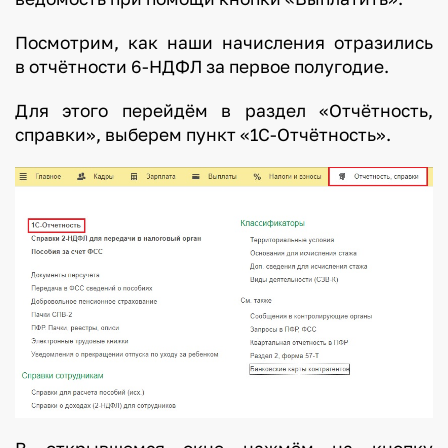
ц
и
Посмотрим, как наши начисления отразились
и
в отчётности 6-НДФЛ за первое полугодие.
.
Для этого перейдём в раздел «Отчётность,
С
справки», выберем пункт «1С-Отчётность».
о
о
т
в
е
т
с
т
в
е
н
н