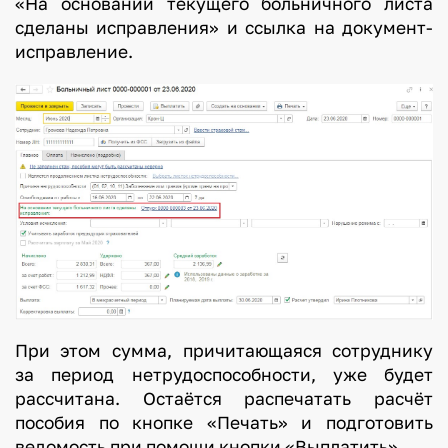
«На основании текущего больничного листа
р
сделаны исправления» и ссылка на документ-
о
исправление.
т
а
в
и
р
у
с
н
о
й
и
При этом сумма, причитающаяся сотруднику
н
за период нетрудоспособности, уже будет
ф
рассчитана. Остаётся распечатать расчёт
е
пособия по кнопке «Печать» и подготовить
к
ведомость при помощи кнопки «Выплатить».