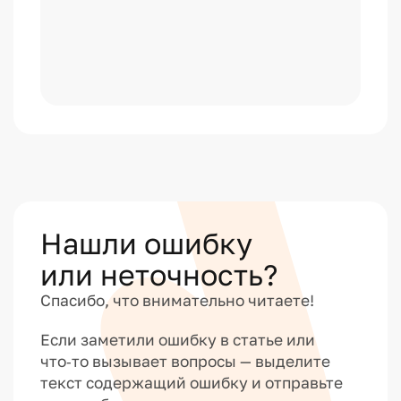
З
а
р
п
л
а
т
а
и
Нашли ошибку
у
п
или неточность?
р
Спасибо, что внимательно читаете!
а
в
Если заметили ошибку в статье или
л
что‑то вызывает вопросы — выделите
е
текст содержащий ошибку и отправьте