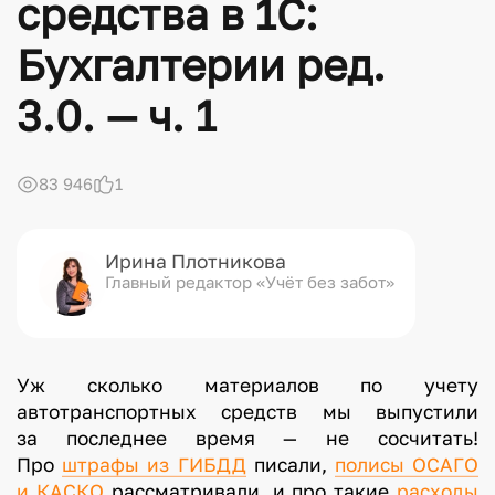
средства в 1С:
Бухгалтерии ред.
3.0. — ч. 1
83 946
1
Ирина Плотникова
Главный редактор «Учёт без забот»
Уж сколько материалов по учету
автотранспортных средств мы выпустили
за последнее время — не сосчитать!
Про
штрафы из ГИБДД
писали,
полисы ОСАГО
и КАСКО
рассматривали, и про такие
расходы