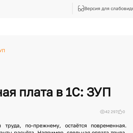
Версия для слабовид
ЗУП
ая плата в 1С: ЗУП
42 297
0
 труда, по-прежнему, остаётся повременная.
анты расчёта. Например, сдельная оплата труда,