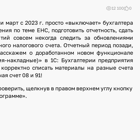
12 100
0
 и март с 2023 г. просто «выключает» бухгалтера
ния по теме ЕНС, подготовить отчетность, сдать
ытий совсем некогда следить за обновлениями
ного налогового счета. Отчетный период позади,
расскажем о
доработанном
новом функционале
ия-накладные)» в 1С: Бухгалтерии предприятия
о
корректно
списать материалы на разные счета
ая счет 08 и 91!
оверить, щелкнув в правом верхнем углу кнопку
рограмме».