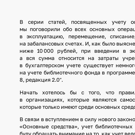
В серии статей, посвященных учету о
мы поговорили обо всех основных операц
в эксплуатацию, перемещение, списани
на забалансовых счетах. И, как было выясн
ниже 10 000 рублей, при введении в эк
а вся сумма относится на затраты учр
в бухгалтерском учете существует немног
на учете библиотечного фонда в программе
8, редакция 2.0″.
Начать хотелось бы с того, что прав
в организациях, которые являются само
которые только имеют среди основных сред
В связи в вступлением в силу нового закон
«Основные средства», учет библиотечных 
буду обращать внимание на то, как учет вел