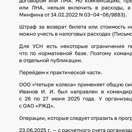
договором или ЛНА. Но компенсацию, пр
или ЛНА, нельзя включить в расходы, 
Минфина от 14.02.2022 N 03−04−06/9883).
Штраф за возврат билета или стоимость 
можно учесть в налоговых расходах (Письмо
Для УСН есть некоторые ограничения п
что по нормативной базе. Поэтому кома
в отдельной публикации.
Перейдем к практической части.
ООО «Четыре колеса» применяет общую си
Иванов И. И. был направлен в командир
с 26 по 27 июня 2025 года. У организа
с ОАО «РЖД».
Операции, которые следует отразить в прог
23.06.2025 г. — с расчетного счета органи