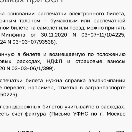
на основании распечатки электронного билета,
дочным талоном — бумажным или распечаткой
ном билете на самолет или поезд, можно принять
Минфина от 30.11.2020 N 03−07−11/104225,
024 N 03−03−07/93538).
ленную в билете и возмещаемую по положению
говых расходах, НДФЛ и страховые взносы
20 N 03−03−06/1/399).
аспечатки билета нужна справка авиакомпании
 перелет, например, отметка в загранпаспорте
50225).
лезнодорожных билетов учитывайте в расходах.
есть счет-фактура (Письмо УФНС по г. Москве