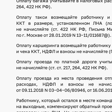
Оплату багажа учитывайте в налоговых расх
264, 422 НК РФ).
Оплату такси возмещайте работнику и
ККТ в размере, установленном ЛНА (л
не начисляйте (ст. 422 НК РФ, Письма М
по г. Москве от 28.01.2019 N 13−11/011687@).
Оплату каршеринга возмещайте работнику 
и чека ККТ, НДФЛ и взносы не начисляйте (
Оплату проезда по платной дороге учит
не начисляйте (ст. ст. 217, 264, 422 НК РФ).
Оплату проезда из места проведения от
расходах, НДФЛ и взносы не начис
от 09.11.2018 N 03−04−06/80946, от 16.06.20
Работнику, который остался в месте коман
на выходные, компенсируют обратный проез