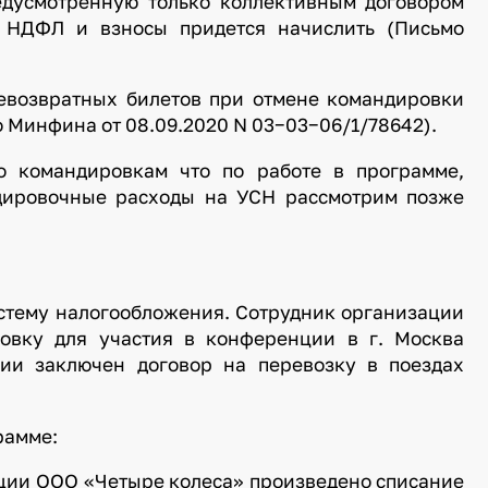
едусмотренную только коллективным договором
а НДФЛ и взносы придется начислить (Письмо
невозвратных билетов при отмене командировки
 Минфина от 08.09.2020 N 03−03−06/1/78642).
о командировкам что по работе в программе,
ндировочные расходы на УСН рассмотрим позже
стему налогообложения. Сотрудник организации
овку для участия в конференции в г. Москва
ции заключен договор на перевозку в поездах
рамме:
зации ООО «Четыре колеса» произведено списание