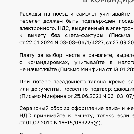
Расходы на поезд и самолет учитывайте 
перелет должен быть подтвержден поса
электронного. НДС, выделенный в электрон
к вычету без счета-фактуры (Письма 
от 22.01.2024 N 03−03−06/1/4227, от 27.09.2
Плату за выбор места в самолете, выде
о командировках, учитывайте в нало
не начисляйте (Письмо Минфина от 13.01.20
При потере посадочного талона кроме р
или документы, косвенно подтверждающие
(Письмо Минфина от 25.06.2021 N 03−03−07/
Сервисный сбор за оформление авиа- и же
НДС принимайте к вычету, только если 
от 01.07.2010 N 16−15/069225@).