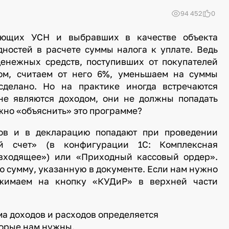
94 452
0
няющих УСН и выбравших в качестве объекта
ностей в расчете суммы налога к уплате. Ведь
енежных средств, поступивших от покупателей
ом, считаем от него 6%, уменьшаем на суммы
сделано. Но на практике иногда встречаются
не являются доходом, они не должны попадать
ожно «объяснить» это программе?
дов и в декларацию попадают при проведении
й счет» (в конфигурации 1С: Комплексная
входящее») или «Приходный кассовый ордер».
ю сумму, указанную в документе. Если нам нужно
ажимаем на кнопку «КУДиР» в верхней части
а доходов и расходов определяется
торые нам нужны.