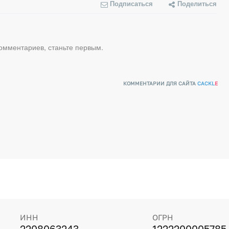
Подписаться
Поделиться
комментариев, станьте первым.
КОММЕНТАРИИ ДЛЯ САЙТА
CACKL
E
ИНН
ОГРН
2208063243
1222200005785